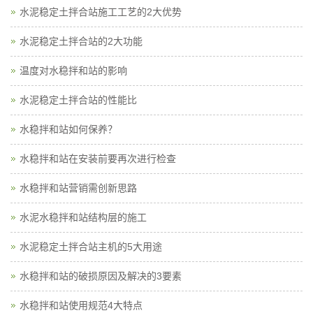
水泥稳定土拌合站施工工艺的2大优势
水泥稳定土拌合站的2大功能
温度对水稳拌和站的影响
水泥稳定土拌合站的性能比
水稳拌和站如何保养？
水稳拌和站在安装前要再次进行检查
水稳拌和站营销需创新思路
水泥水稳拌和站结构层的施工
水泥稳定土拌合站主机的5大用途
水稳拌和站的破损原因及解决的3要素
水稳拌和站使用规范4大特点