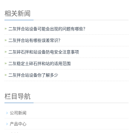
相关新闻
二灰拌合站设备可能会出现的问题有哪些？
二灰拌合站有哪些误差常识？
二灰碎石拌和站设备防电安全注意事项
二灰稳定土碎石拌和站的适用范围
二灰拌合站设备你了解多少
栏目导航
公司新闻
产品中心