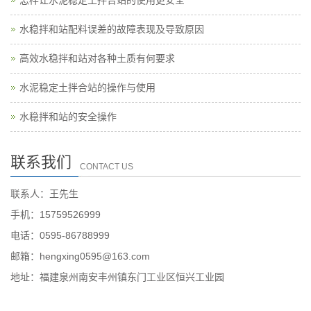
怎样让水泥稳定土拌合站的使用更安全
水稳拌和站配料误差的故障表现及导致原因
高效水稳拌和站对各种土质有何要求
水泥稳定土拌合站的操作与使用
水稳拌和站的安全操作
联系我们
CONTACT US
联系人：王先生
手机：15759526999
电话：0595-86788999
邮箱：hengxing0595@163.com
地址：福建泉州南安丰州镇东门工业区恒兴工业园