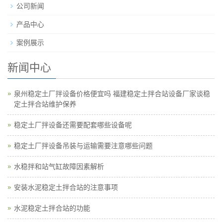
公司新闻
产品中心
案例展示
新闻中心
泉州稳定土厂拌设备价格便宜吗 福建稳定土拌合站设备厂家谈稳
定土拌合站维护保养
稳定土厂拌设备还需要配套哪些设备呢
稳定土厂拌设备吊装与运输需要注意哪些问题
水稳拌和站气缸故障因素解析
安装水泥稳定土拌合站的注意事项
水泥稳定土拌合站的功能