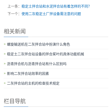
上一条：
稳定土拌合站和水泥拌合站有着怎样的不同？
下一个：
使用二灰稳定土厂拌设备需注意的问题
相关新闻
螺旋输送机在二灰拌合站中扮演什么角色
稳定土二灰拌合站设备的拌合桨叶的具体功能机械
沥青拌合机与沥青拌合站有什么区别吗
影响二灰拌合站效率的因素
二灰拌合站的主机的检查技术规定
栏目导航